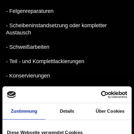
- Felgenreparaturen
- Scheibeninstandsetzung oder kompletter
Austausch
- Schweißarbeiten
- Teil - und Komplettlackierungen
- Konservierungen
- Tägliche TÜV Abnahmen
- Restaurierungen von Fahrzeugen aller Art,
Zustimmung
Details
Über Cookies
speziell von Oldtimern
- Sonderumbauten
Diese Webseite verwendet Cookies