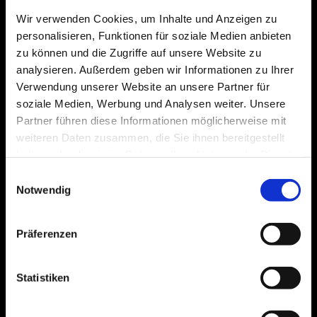
- und vieles mehr!
Wir verwenden Cookies, um Inhalte und Anzeigen zu
personalisieren, Funktionen für soziale Medien anbieten
zu können und die Zugriffe auf unsere Website zu
Ein Bild sagt mehr
analysieren. Außerdem geben wir Informationen zu Ihrer
Verwendung unserer Website an unsere Partner für
soziale Medien, Werbung und Analysen weiter. Unsere
als 1000 Worte!
Partner führen diese Informationen möglicherweise mit
weiteren Daten zusammen, die Sie ihnen bereitgestellt
Uns ist bewusst, dass sich unser Fahrzeugservice
haben oder die sie im Rahmen Ihrer Nutzung der Dienste
anhört als wäre er zu schön, um wahr zu sein.
gesammelt haben.
Deshalb möchten wir Ihnen anhand eines Beispiels
Einwilligungsauswahl
Notwendig
zeigen, wie viel Geld Sie mit uns sparen können
und dabei gar keinen Stress haben.
Präferenzen
Das untere vorher - nachher Bild zeigt einen
Schaden an einer Heckstoßstange, die wir
gemeinsam mit unseren Partnern beseitigt haben.
Statistiken
Wenn Sie diesen Schaden kostengünstig
reparieren lassen möchten, haben Sie Stress